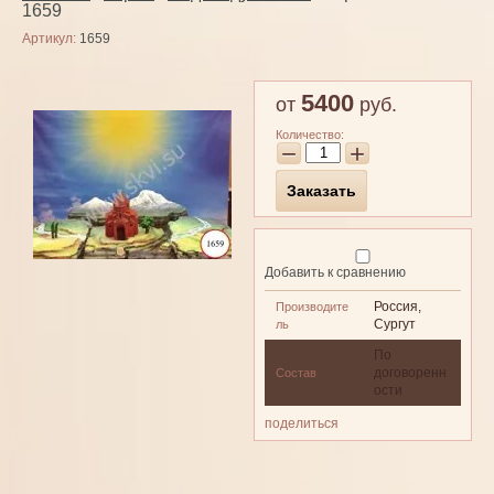
1659
Артикул:
1659
5400
от
руб.
Количество:
−
+
Заказать
Добавить к сравнению
Россия,
Производите
Сургут
ль
По
договоренн
Состав
ости
поделиться